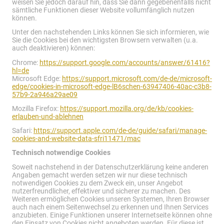
weisen Sie jedoch darauf hin, dass Sie dann gegebenenfalls nicht
sämtliche Funktionen dieser Website vollumfänglich nutzen
können.
Unter den nachstehenden Links können Sie sich informieren, wie
Sie die Cookies bei den wichtigsten Browsern verwalten (u.a.
auch deaktivieren) können:
Chrome:
https://support.google.com/accounts/answer/61416?
hl=de
Microsoft Edge:
https://support.microsoft.com/de-de/microsoft-
edge/cookies-in-microsoft-edge-lB6schen-63947406-40ac-c3b8-
57b9-2a946a29ae09
Mozilla Firefox:
https://support.mozilla.org/de/kb/cookies-
erlauben-und-ablehnen
Safari:
https://support.apple.com/de-de/guide/safari/manage-
cookies-and-website-data-sfri11471/mac
Technisch notwendige Cookies
Soweit nachstehend in der Datenschutzerklärung keine anderen
Angaben gemacht werden setzen wir nur diese technisch
notwendigen Cookies zu dem Zweck ein, unser Angebot
nutzerfreundlicher, effektiver und sicherer zu machen. Des
Weiteren ermöglichen Cookies unseren Systemen, Ihren Browser
auch nach einem Seitenwechsel zu erkennen und Ihnen Services
anzubieten. Einige Funktionen unserer Internetseite können ohne
den Einsatz von Cookies nicht angeboten werden. Für diese ist