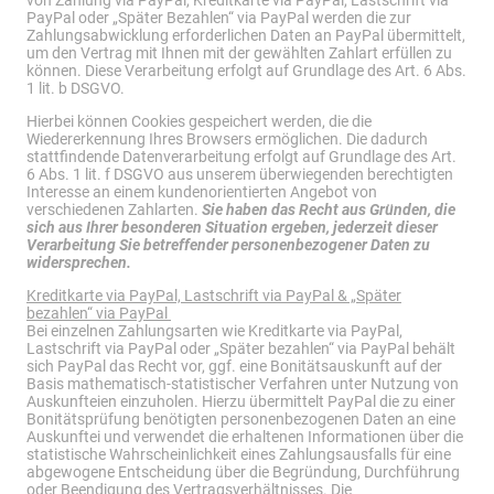
von Zahlung via PayPal, Kreditkarte via PayPal, Lastschrift via
PayPal oder „Später Bezahlen“ via PayPal werden die zur
Zahlungsabwicklung erforderlichen Daten an PayPal übermittelt,
um den Vertrag mit Ihnen mit der gewählten Zahlart erfüllen zu
können. Diese Verarbeitung erfolgt auf Grundlage des Art. 6 Abs.
1 lit. b DSGVO.
Hierbei können Cookies gespeichert werden, die die
Wiedererkennung Ihres Browsers ermöglichen. Die dadurch
stattfindende Datenverarbeitung erfolgt auf Grundlage des Art.
6 Abs. 1 lit. f DSGVO aus unserem überwiegenden berechtigten
Interesse an einem kundenorientierten Angebot von
verschiedenen Zahlarten.
Sie haben das Recht aus Gründen, die
sich aus Ihrer besonderen Situation ergeben, jederzeit dieser
Verarbeitung Sie betreffender personenbezogener Daten zu
widersprechen.
Kreditkarte via PayPal, Lastschrift via PayPal & „Später
bezahlen“ via PayPal
Bei einzelnen Zahlungsarten wie Kreditkarte via PayPal,
Lastschrift via PayPal oder „Später bezahlen“ via PayPal behält
sich PayPal das Recht vor, ggf. eine Bonitätsauskunft auf der
Basis mathematisch-statistischer Verfahren unter Nutzung von
Auskunfteien einzuholen. Hierzu übermittelt PayPal die zu einer
Bonitätsprüfung benötigten personenbezogenen Daten an eine
Auskunftei und verwendet die erhaltenen Informationen über die
statistische Wahrscheinlichkeit eines Zahlungsausfalls für eine
abgewogene Entscheidung über die Begründung, Durchführung
oder Beendigung des Vertragsverhältnisses. Die