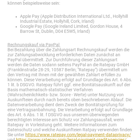
können beispielsweise sein:
Apple Pay (Apple Distribution International Ltd., Hollyhill
Industrial Estate, Hollyhill, Cork, Irland)
Google Pay (Google Ireland Limited, Gordon House, 4
Barrow St, Dublin, D04 E5W5, Irland)
Rechnungskauf via PayPal
Bei Bezahlung über die Zahlungsart Rechnungskauf werden die
zur Zahlungsabwicklung erforderlichen Daten zunächst an
PayPal übermittelt. Zur Durchführung dieser Zahlungsart
werden die Daten sodann seitens PayPal an die Ratepay GmbH
(Franklinstraße 28-29, 10587 Berlin; "Ratepay") übermittelt um
den Vertrag mit Ihnen mit der gewählten Zahlart erfüllen zu
können. Diese Verarbeitung erfolgt auf Grundlage des Art. 6 Abs.
1 lit. b DSGVO. Ratepay führt ggf. eine Bonitätsauskunft auf der
Basis mathematisch-statistischer Verfahren
(Wahrscheinlichkeits- bzw. Score - Werte) unter Nutzung von
Auskunfteien durch nach bereits oben beschriebenen Ablauf. Die
Datenverarbeitung dient dem Zweck der Bonitätsprüfung für
eine Vertragsanbahnung. Die Verarbeitung erfolgt auf Grundlage
des Art. 6 Abs. 1 lit. f DSGVO aus unserem überwiegenden
berechtigten Interesse am Schutz vor Zahlungsausfall, wenn
Ratepay in Vorleistung geht. Weitere Informationen zum
Datenschutz und welche Auskunfteien Ratpay verwenden finden
Sie unter
https://www.ratepay.com/legal-payment-dataprivacy/
und
https://www.ratepay.com/legal-payment-creditagencies/
.