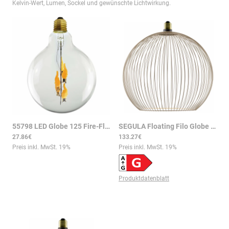
Kelvin-Wert, Lumen, Sockel und gewünschte Lichtwirkung.
55798 LED Globe 125 Fire-Flame down klar E27 1W 60lm 1800K
SEGULA Floating Filo Globe 300 Sand E27 6W 2200K CRI90 dimmbar
|
s
27.86€
133.27€
Preis inkl. MwSt.
19
%
Preis inkl. MwSt.
19
%
Produktdatenblatt