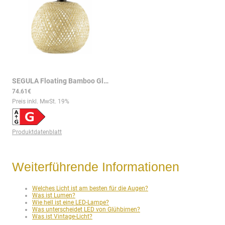
SEGULA Floating Bamboo Globe 180 – 5W 350lm 2200K E27
|
sg55
74.61€
Preis inkl. MwSt.
19
%
Produktdatenblatt
Weiterführende Informationen
Welches Licht ist am besten für die Augen?
Was ist Lumen?
Wie hell ist eine LED-Lampe?
Was unterscheidet LED von Glühbirnen?
Was ist Vintage-Licht?