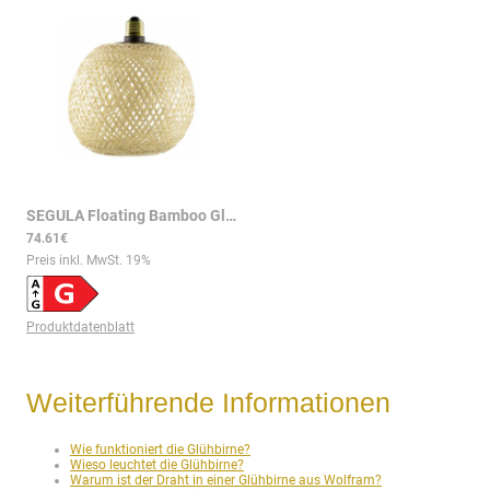
SEGULA Floating Bamboo Globe 180 – 5W 350lm 2200K E27
|
sg55
74.61€
Preis inkl. MwSt.
19
%
Produktdatenblatt
Weiterführende Informationen
Wie funktioniert die Glühbirne?
Wieso leuchtet die Glühbirne?
Warum ist der Draht in einer Glühbirne aus Wolfram?