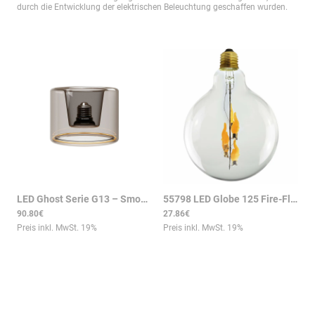
durch die Entwicklung der elektrischen Beleuchtung geschaffen wurden.
LED Ghost Serie G13 – Smoky Ring E27 Designer-Leuchtmittel 1900K, 380lm, dimmbar
55798 LED Globe 125 Fire-Flame down klar E27 1W 60lm 1800K
90.80€
27.86€
Preis inkl. MwSt.
19
%
Preis inkl. MwSt.
19
%