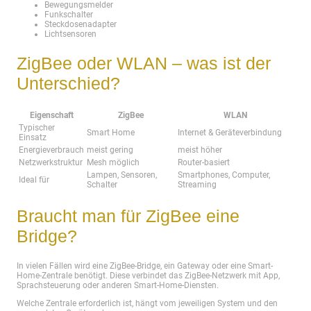
Bewegungsmelder
Funkschalter
Steckdosenadapter
Lichtsensoren
ZigBee oder WLAN – was ist der
Unterschied?
Eigenschaft
ZigBee
WLAN
Typischer
Smart Home
Internet & Geräteverbindung
Einsatz
Energieverbrauch
meist gering
meist höher
Netzwerkstruktur
Mesh möglich
Router-basiert
Lampen, Sensoren,
Smartphones, Computer,
Ideal für
Schalter
Streaming
Braucht man für ZigBee eine
Bridge?
In vielen Fällen wird eine ZigBee-Bridge, ein Gateway oder eine Smart-
Home-Zentrale benötigt. Diese verbindet das ZigBee-Netzwerk mit App,
Sprachsteuerung oder anderen Smart-Home-Diensten.
Welche Zentrale erforderlich ist, hängt vom jeweiligen System und den