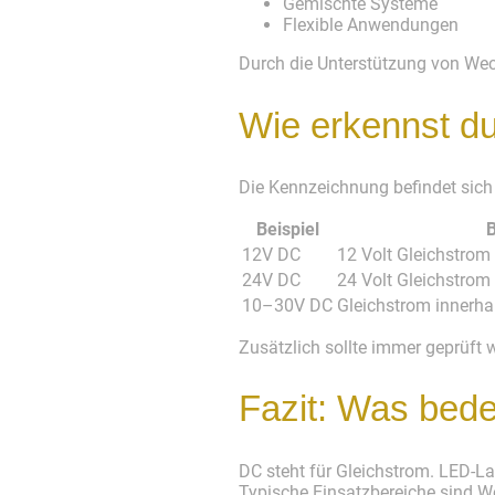
Gemischte Systeme
Flexible Anwendungen
Durch die Unterstützung von Wec
Wie erkennst d
Die Kennzeichnung befindet sich 
Beispiel
12V DC
12 Volt Gleichstrom
24V DC
24 Volt Gleichstrom
10–30V DC
Gleichstrom innerh
Zusätzlich sollte immer geprüft 
Fazit: Was bed
DC steht für Gleichstrom. LED-L
Typische Einsatzbereiche sind 