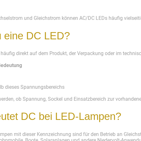
hselstrom und Gleichstrom können AC/DC LEDs häufig vielseiti
u eine DC LED?
häufig direkt auf dem Produkt, der Verpackung oder im technis
Bedeutung
alb dieses Spannungsbereichs
werden, ob Spannung, Sockel und Einsatzbereich zur vorhandene
eutet DC bei LED-Lampen?
ampen mit dieser Kennzeichnung sind für den Betrieb an Gleich
Wohnmobile, Boote, Solaranlagen und andere Niedervolt-Anwend