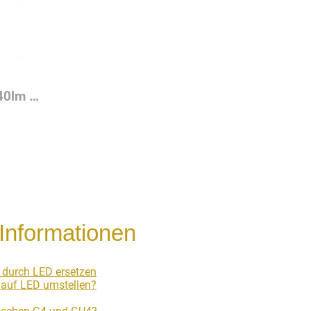
GY6.35 Stiftsockel 2,5W 240lm 2700K 10-30VDC 10-24VAC LED Leuchtmittel
|
Informationen
 durch LED ersetzen
auf LED umstellen?