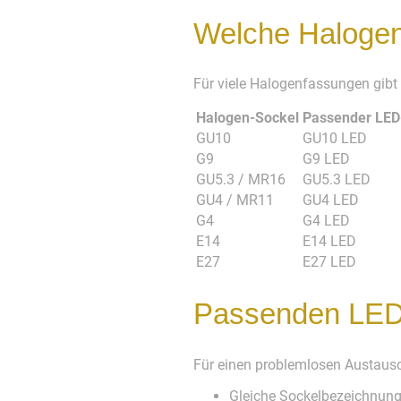
Welche Halogen
Für viele Halogenfassungen gibt
Halogen-Sockel
Passender LED
GU10
GU10 LED
G9
G9 LED
GU5.3 / MR16
GU5.3 LED
GU4 / MR11
GU4 LED
G4
G4 LED
E14
E14 LED
E27
E27 LED
Passenden LED
Für einen problemlosen Austausc
Gleiche Sockelbezeichnun