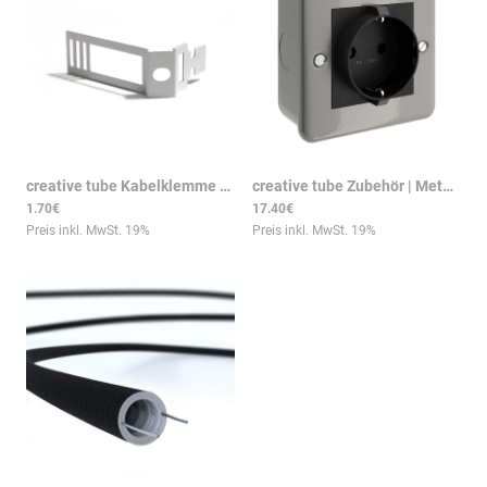
creative tube Kabelklemme CTCLIPBI – Verstellbar, Weiß, Stahl
creative tube Zubehör | Metalldose mit Schuko-Steckdose
|
0
1.70€
17.40€
Preis inkl. MwSt.
19
%
Preis inkl. MwSt.
19
%