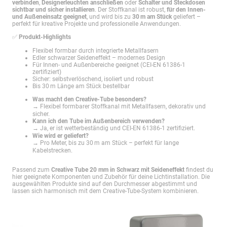
verbinden
,
Designerleuchten anschließen
oder
Schalter und Steckdosen
sichtbar und sicher installieren
. Der Stoffkanal ist robust,
für den Innen-
und Außeneinsatz geeignet
, und wird bis zu
30 m am Stück
geliefert –
perfekt für kreative Projekte und professionelle Anwendungen.
✅
Produkt-Highlights
Flexibel formbar durch integrierte Metallfasern
Edler schwarzer Seideneffekt – modernes Design
Für Innen- und Außenbereiche geeignet (CEI-EN 61386-1
zertifiziert)
Sicher: selbstverlöschend, isoliert und robust
Bis 30 m Länge am Stück bestellbar
Was macht den Creative-Tube besonders?
→ Flexibel formbarer Stoffkanal mit Metallfasern, dekorativ und
sicher.
Kann ich den Tube im Außenbereich verwenden?
→ Ja, er ist wetterbeständig und CEI-EN 61386-1 zertifiziert.
Wie wird er geliefert?
→ Pro Meter, bis zu 30 m am Stück – perfekt für lange
Kabelstrecken.
Passend zum
Creative Tube 20 mm in Schwarz mit Seideneffekt
findest du
hier geeignete Komponenten und Zubehör für deine Lichtinstallation. Die
ausgewählten Produkte sind auf den Durchmesser abgestimmt und
lassen sich harmonisch mit dem Creative-Tube-System kombinieren.