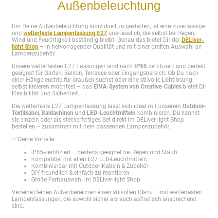
Außenbeleuchtung
Um Deine Außenbeleuchtung individuell zu gestalten, ist eine zuverlässige
und
wetterfeste Lampenfassung E27
unerlässlich, die selbst bei Regen,
Wind und Feuchtigkeit beständig bleibt. Genau das bietet Dir der
DELiver-
light Shop
– in hervorragender Qualität und mit einer breiten Auswahl an
Lampenzubehör.
Unsere wetterfesten E27 Fassungen sind nach
IP65
zertifiziert und perfekt
geeignet für Garten, Balkon, Terrasse oder Eingangsbereich. Ob Du nach
einer Hängeleuchte für draußen suchst oder eine stilvolle Lichtlösung
selbst kreieren möchtest – das
EIVA-System von Creative-Cables
bietet Dir
Flexibilität und Sicherheit.
Die wetterfeste E27 Lampenfassung lässt sich ideal mit unserem
Outdoor-
Textilkabel
,
Baldachinen
und
LED-Leuchtmitteln
kombinieren. Du kannst
sie einzeln oder als steckerfertiges Set direkt im DELiver-light Shop
bestellen – zusammen mit dem passenden Lampenzubehör.
✅ Deine Vorteile:
IP65-zertifiziert – bestens geeignet bei Regen und Staub
Kompatibel mit allen E27 LED-Leuchtmitteln
Kombinierbar mit Outdoor-Kabeln & Zubehör
DIY-freundlich & einfach zu montieren
Große Farbauswahl im DELiver-light Shop
Verleihe Deinen Außenbereichen einen stilvollen Glanz – mit wetterfesten
Lampenfassungen, die sowohl sicher als auch ästhetisch ansprechend
sind.