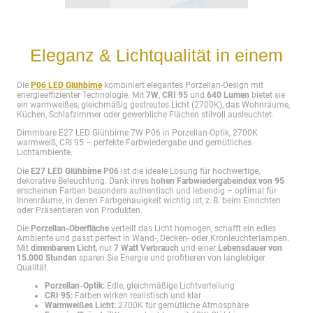
Eleganz & Lichtqualität in einem
Die
P06 LED Glühbirne
kombiniert elegantes Porzellan-Design mit
energieeffizienter Technologie. Mit
7W
,
CRI 95
und
640 Lumen
bietet sie
ein warmweißes, gleichmäßig gestreutes Licht (2700K), das Wohnräume,
Küchen, Schlafzimmer oder gewerbliche Flächen stilvoll ausleuchtet.
Dimmbare E27 LED Glühbirne 7W P06 in Porzellan-Optik, 2700K
warmweiß, CRI 95 – perfekte Farbwiedergabe und gemütliches
Lichtambiente.
Die
E27 LED Glühbirne P06
ist die ideale Lösung für hochwertige,
dekorative Beleuchtung. Dank ihres
hohen Farbwiedergabeindex von 95
erscheinen Farben besonders authentisch und lebendig – optimal für
Innenräume, in denen Farbgenauigkeit wichtig ist, z. B. beim Einrichten
oder Präsentieren von Produkten.
Die
Porzellan-Oberfläche
verteilt das Licht homogen, schafft ein edles
Ambiente und passt perfekt in Wand-, Decken- oder Kronleuchterlampen.
Mit
dimmbarem Licht
, nur
7 Watt Verbrauch
und einer
Lebensdauer von
15.000 Stunden
sparen Sie Energie und profitieren von langlebiger
Qualität.
Porzellan-Optik:
Edle, gleichmäßige Lichtverteilung
CRI 95:
Farben wirken realistisch und klar
Warmweißes Licht:
2700K für gemütliche Atmosphäre