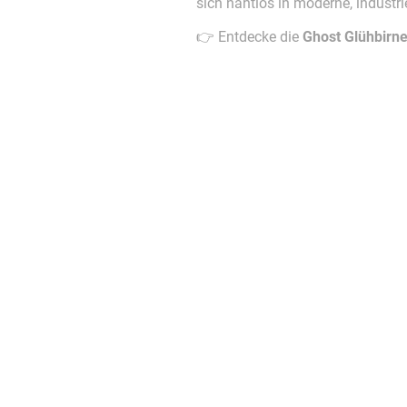
sich nahtlos in moderne, industriel
👉 Entdecke die
Ghost Glühbirn