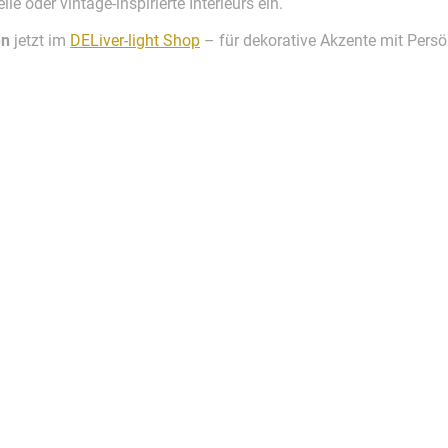
le oder vintage-inspirierte Interieurs ein.
en
jetzt im
DELiver-light Shop
– für dekorative Akzente mit Persön